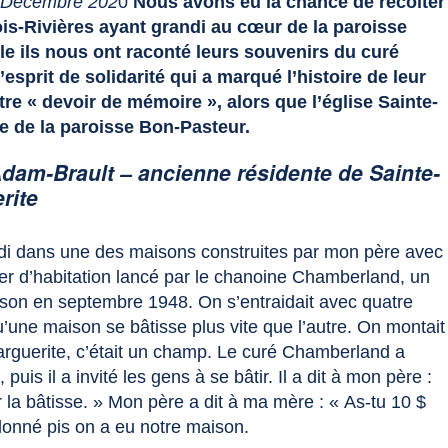
Décembre 202
0
Nous avons eu la chance de récolter
is-Rivières ayant grandi au cœur de la paroisse
le ils nous ont raconté leurs souvenirs du curé
esprit de solidarité qui a marqué l’histoire de leur
re « devoir de mémoire », alors que l’église Sainte-
ue de la paroisse Bon-Pasteur.
Adam-Brault – ancienne résidente de Sainte-
rite
ndi dans une des maisons construites par mon père avec
ier d’habitation lancé par le chanoine Chamberland, un
aison en septembre 1948. On s’entraidait avec quatre
qu’une maison se bâtisse plus vite que l’autre. On montait
rguerite, c’était un champ. Le curé Chamberland a
uis il a invité les gens à se bâtir. Il a dit à mon père :
 la bâtisse. » Mon père a dit à ma mère : « As-tu 10 $
donné pis on a eu notre maison.