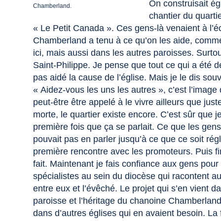
On construisait éga
Chamberland.
chantier du quarti
« Le Petit Canada ». Ces gens-là venaient à l’é
Chamberland a tenu à ce qu’on les aide, comme il
ici, mais aussi dans les autres paroisses. Surt
Saint-Philippe. Je pense que tout ce qui a été d
pas aidé la cause de l’église. Mais je le dis sou
« Aidez-vous les uns les autres », c’est l’imag
peut-être être appelé à le vivre ailleurs que jus
morte, le quartier existe encore. C’est sûr que je
première fois que ça se parlait. Ce que les gens
pouvait pas en parler jusqu’à ce que ce soit réglé
première rencontre avec les promoteurs. Puis fina
fait. Maintenant je fais confiance aux gens pour 
spécialistes au sein du diocèse qui racontent aux
entre eux et l’évêché. Le projet qui s’en vient da
paroisse et l’héritage du chanoine Chamberland. 
dans d’autres églises qui en avaient besoin. La f