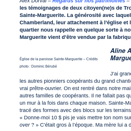
Alex Dorval –
Regards sur nos patrimoines
– 
les témoignages de deux citoyen(ne)s de Tro
Sainte-Marguerite. La générosité avec laquel
Chamberland, leur attachement à l’église et l’
quartier nous rappelle en quelque sorte à not
Marguerite vient d’être vendue par la fabriq
Aline 
Margue
Église de la paroisse Sainte-Marguerite – Crédits
photo : Dominic Bérubé
J’ai gra
les autres pionniers coopérants du grand chant
vrai prêtre-ouvrier. On est rentré dans notre m
autres familles de coopérants. Il ne fallait pas 
un mur à la fois dans chaque maison. Sainte-Ma
tracé des formes avec des blocs sur les terrains, p
« Donne-moi 10 $ pis je vais mettre ton nom sur
over
? » C’était gros à l’époque. Ma mère lui a 