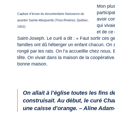
Mon plus
participa
Capture d’écran du documentaire
Naissance du
avoir co
quartier Sainte-Marguerite
(Trois-Rivières, Québec,
qui viva
1952).
et de ce 
Saint-Joseph. Le curé a dit : « Faut sortir ces gen
familles ont dû héberger un enfant chacun. On a r
rongé par les rats. On l’a accueillie chez nous. E
tête. On vivait dans la maison de la coopérativ
bonne maison.
On allait à l’église toutes les fin
construisait. Au début, le curé Ch
une caisse d’orange. – Aline Adam