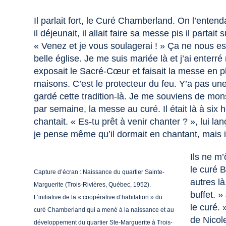
Il parlait fort, le Curé Chamberland. On l’entenda
il déjeunait, il allait faire sa messe pis il partait 
« Venez et je vous soulagerai ! » Ça ne nous est 
belle église. Je me suis mariée là et j’ai enterr
exposait le Sacré-Cœur et faisait la messe en pl
maisons. C’est le protecteur du feu. Y’a pas u
gardé cette tradition-là. Je me souviens de mon
par semaine, la messe au curé. Il était là à six 
chantait. « Es-tu prêt à venir chanter ? », lui lança
je pense même qu’il dormait en chantant, mais il
Ils ne m
le curé 
Capture d’écran : Naissance du quartier Sainte-
autres là
Marguerite (Trois-Rivières, Québec, 1952).
buffet. »
L’initiative de la « coopérative d’habitation » du
le curé. 
curé Chamberland qui a mené à la naissance et au
de Nicole
développement du quartier Ste-Marguerite à Trois-