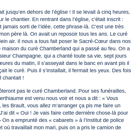
it jusqu’en dehors de l’église ! Il se levait à cinq heures,
sur le chantier. En rentrant dans l’église, c’était inscrit :
jamais sorti de l’idée, cette phrase-là. C’est une très
é mon père là. On avait un reposoir tous les ans. Le curé
ein air. Il nous a tous fait poser le Sacré-Cœur dans nos
ne maison du curé Chamberland qui a passé au feu. On a
sieur Champagne, qui a chanté toute sa vie, sept jours
heures du matin, il s’asseyait dans le banc en avant pis il
it le curé. Puis il s’installait, il fermait les yeux. Des foi
 chantait !
’ôteront pas le curé Chamberland. Pour ses funérailles,
Berthiaume est venu nous voir et nous a dit : « Vous
, les Brault, vous allez m’arranger ça pis me faire un
 J’ai dit « Oui ! Je vais faire cette dernière chose-là pour
» On a emprunté des « cabarets » à l’Institut de police
t où travaillait mon mari, puis on a pris le camion de