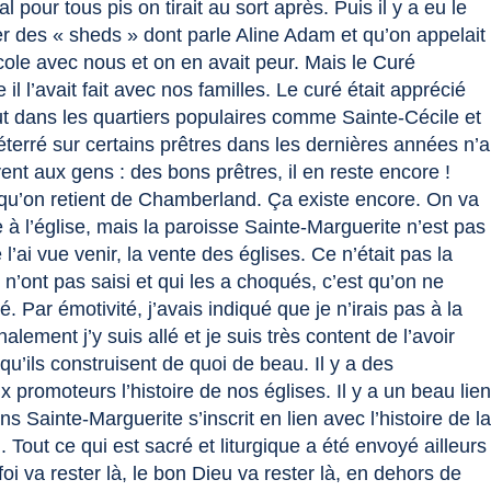
l pour tous pis on tirait au sort après. Puis il y a eu le
er des « sheds » dont parle Aline Adam et qu’on appelait
cole avec nous et on en avait peur. Mais le Curé
 l’avait fait avec nos familles. Le curé était apprécié
out dans les quartiers populaires comme Sainte-Cécile et
éterré sur certains prêtres dans les dernières années n’a
vent aux gens : des bons prêtres, il en reste encore !
e qu’on retient de Chamberland. Ça existe encore. On va
te à l’église, mais la paroisse Sainte-Marguerite n’est pas
 l’ai vue venir, la vente des églises. Ce n’était pas la
 n’ont pas saisi et qui les a choqués, c’est qu’on ne
. Par émotivité, j’avais indiqué que je n’irais pas à la
lement j’y suis allé et je suis très content de l’avoir
qu’ils construisent de quoi de beau. Il y a des
 promoteurs l’histoire de nos églises. Il y a un beau lie
ns Sainte-Marguerite s’inscrit en lien avec l’histoire de l
Tout ce qui est sacré et liturgique a été envoyé ailleurs
oi va rester là, le bon Dieu va rester là, en dehors de