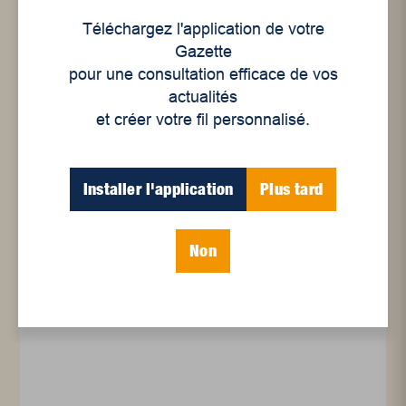
Téléchargez l'application de votre
Gazette
pour une consultation efficace de vos
actualités
et créer votre fil personnalisé.
Installer l'application
Plus tard
Environnement
,
Économie
Le mouvement zéro
Non
déchet prend racine en
Mauricie